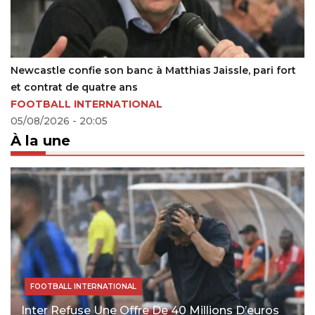
n banc à Matthias Jaissle, pari fort
Espagne : Bongonda e
e ans
de la croix
NATIONAL
17/09/2022 - 09:47
À la une
FOOTBALL INTERNATIONAL
Inter Refuse Une Offre De 40 Millions D’euros