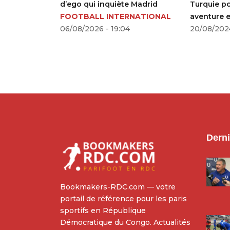
tien de la
d’ego qui inquiète Madrid
Turquie po
ntino
FOOTBALL INTERNATIONAL
aventure e
OTBALL
06/08/2026 - 19:04
20/08/2024
5
Derni
Bookmakers-RDC.com — votre
portail de référence pour les paris
sportifs en République
Démocratique du Congo. Actualités