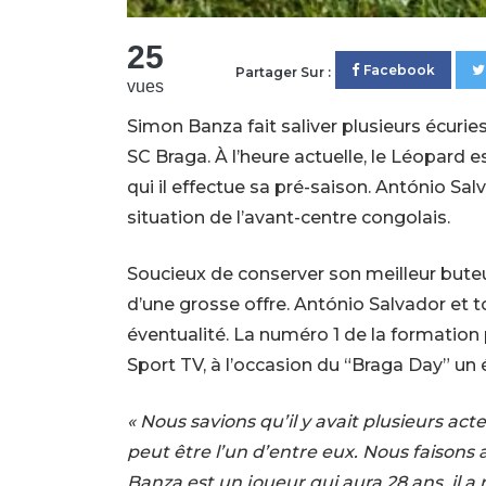
25
Facebook
Partager Sur :
vues
Simon Banza fait saliver plusieurs écurie
SC Braga. À l’heure actuelle, le Léopard e
qui il effectue sa pré-saison. António Salv
situation de l’avant-centre congolais.
Soucieux de conserver son meilleur buteur
d’une grosse offre. António Salvador et t
éventualité. La numéro 1 de la formation p
Sport TV, à l’occasion du “Braga Day” un
« Nous savions qu’il y avait plusieurs ac
peut être l’un d’entre eux. Nous faisons
Banza est un joueur qui aura 28 ans, il a 