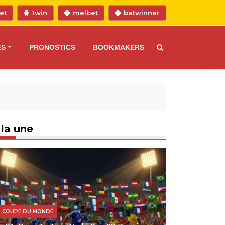
et
1win
melbet
betwinner
ES
PRONOSTICS
BOOKMAKERS
 la une
COUPE DU MONDE