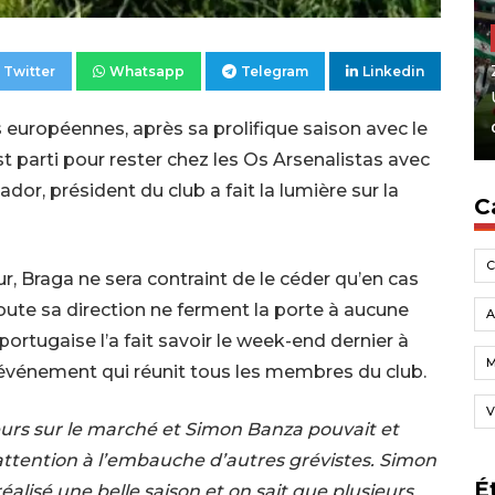
Twitter
Whatsapp
Telegram
Linkedin
s européennes, après sa prolifique saison avec le
st parti pour rester chez les Os Arsenalistas avec
ador, président du club a fait la lumière sur la
C
, Braga ne sera contraint de le céder qu’en cas
oute sa direction ne ferment la porte à aucune
A
ortugaise l’a fait savoir le week-end dernier à
 événement qui réunit tous les membres du club.
V
teurs sur le marché et Simon Banza pouvait et
 attention à l’embauche d’autres grévistes. Simon
É
réalisé une belle saison et on sait que plusieurs