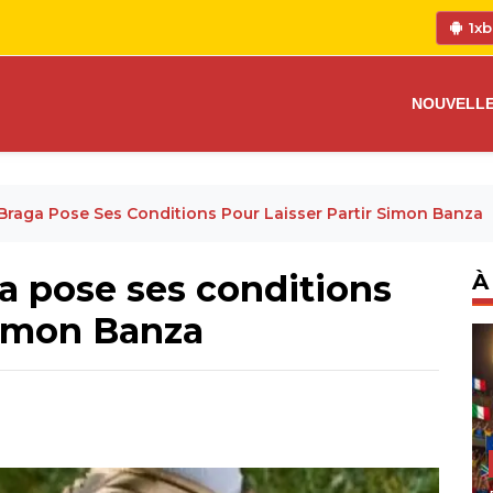
1xb
NOUVELL
 Braga Pose Ses Conditions Pour Laisser Partir Simon Banza
ga pose ses conditions
À
 Simon Banza