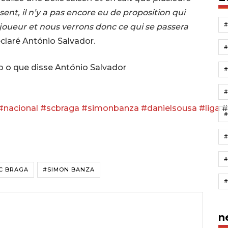
ésent, il n’y a pas encore eu de proposition qui
u joueur et nous verrons donc ce qui se passera
claré António Salvador.
o o que disse António Salvador
#nacional
#scbraga
#simonbanza
#danielsousa
#liga
#
#
#
C BRAGA
#SIMON BANZA
n