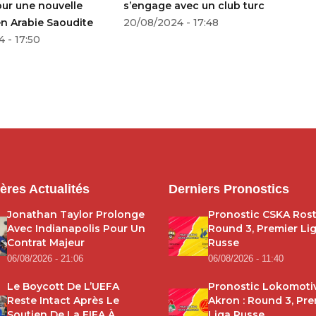
ur une nouvelle
s’engage avec un club turc
pr
n Arabie Saoudite
20/08/2024 - 17:48
co
 - 17:50
12
ères Actualités
Derniers Pronostics
Jonathan Taylor Prolonge
Pronostic CSKA Rost
Avec Indianapolis Pour Un
Round 3, Premier Li
Contrat Majeur
Russe
06/08/2026 - 21:06
06/08/2026 - 11:40
Le Boycott De L’UEFA
Pronostic Lokomoti
Reste Intact Après Le
Akron : Round 3, Pre
Soutien De La FIFA À
Liga Russe