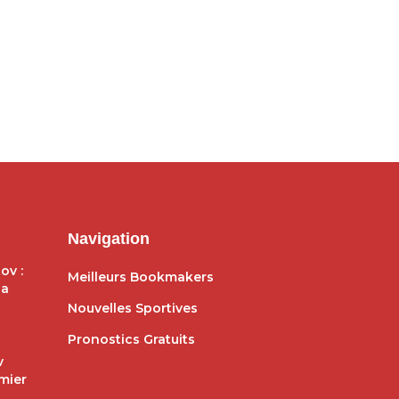
omouvoir les talents
plus utilisés en Europe cette
ngolais
saison !
/08/2024 - 17:57
30/06/2024 - 13:54
Navigation
ov :
Meilleurs Bookmakers
ga
Nouvelles Sportives
Pronostics Gratuits
v
mier