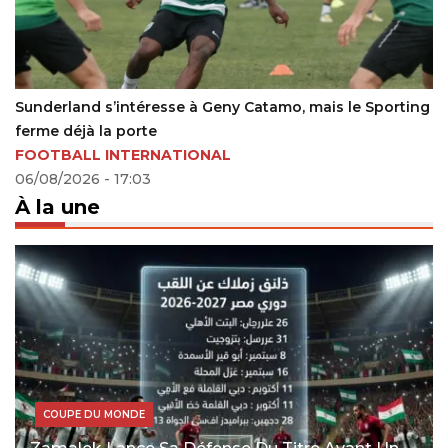
land s’intéresse à Geny Catamo, mais le Sporting
Angleter
déjà la porte
but
ALL INTERNATIONAL
03/09/20
2026 - 17:03
À la une
COUPE DU MONDE