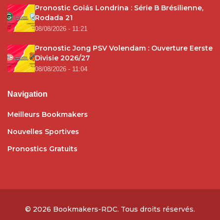
Pronostic Goiás Londrina : Série B Brésilienne,
Rodada 21
08/08/2026 - 11:21
Pronostic Jong PSV Volendam : Ouverture Eerste
Divisie 2026/27
08/08/2026 - 11:04
Navigation
Meilleurs Bookmakers
Nouvelles Sportives
Pronostics Gratuits
© 2026
Bookmakers-RDC
. Tous droits réservés.