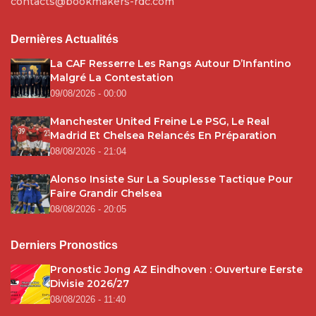
contacts@bookmakers-rdc.com
Dernières Actualités
La CAF Resserre Les Rangs Autour D’Infantino
Malgré La Contestation
09/08/2026 - 00:00
Manchester United Freine Le PSG, Le Real
Madrid Et Chelsea Relancés En Préparation
08/08/2026 - 21:04
Alonso Insiste Sur La Souplesse Tactique Pour
Faire Grandir Chelsea
08/08/2026 - 20:05
Derniers Pronostics
Pronostic Jong AZ Eindhoven : Ouverture Eerste
Divisie 2026/27
08/08/2026 - 11:40