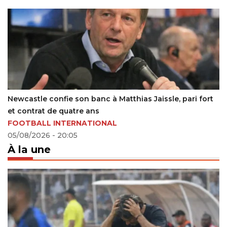
Newcastle confie son banc à Matthias Jaissle, pari fort
Ch
et contrat de quatre ans
déf
FOOTBALL INTERNATIONAL
24
05/08/2026 - 20:05
À la une