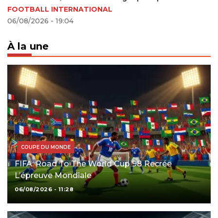
ALL INTERNATIONAL
Sagres
2026 - 19:04
31/01/202
À la une
COUPE DU MONDE
FIFA: Road To The World Cup 98 Recrée
L’épreuve Mondiale
06/08/2026 - 11:28