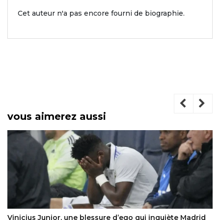
Cet auteur n'a pas encore fourni de biographie.
vous aimerez aussi
us Junior, une blessure d’ego qui inquiète Madrid
Portugal