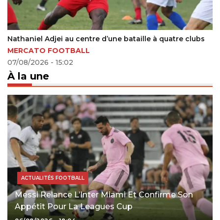
djei au centre d’une bataille à quatre clubs
Turquie : le 
 FOOTBALL
10/07/2022 - 
 - 15:02
À la une
ACTUALITÉS FOOTBALL
Messi Relance L’Inter Miami Et Confirme Son
Appétit Pour La Leagues Cup