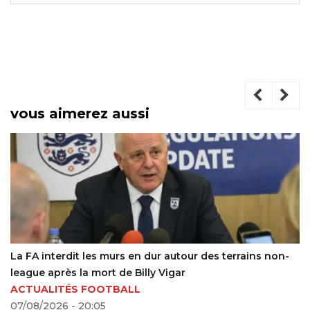
vous aimerez aussi
en dur autour des terrains non-
Mercato : un gardien et u
Billy Vigar
tanière de Lupopo (Officie
LL
29/07/2024 - 19:10