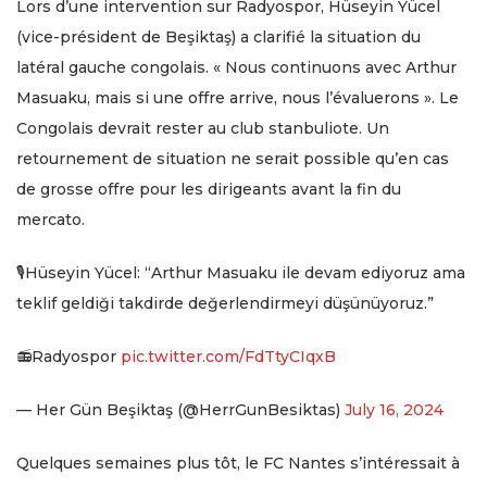
Lors d’une intervention sur Radyospor, Hüseyin Yücel
(vice-président de Beşiktaş) a clarifié la situation du
latéral gauche congolais. « Nous continuons avec Arthur
Masuaku, mais si une offre arrive, nous l’évaluerons ». Le
Congolais devrait rester au club stanbuliote. Un
retournement de situation ne serait possible qu’en cas
de grosse offre pour les dirigeants avant la fin du
mercato.
🎙️Hüseyin Yücel: “Arthur Masuaku ile devam ediyoruz ama
teklif geldiği takdirde değerlendirmeyi düşünüyoruz.”
📻Radyospor
pic.twitter.com/FdTtyCIqxB
— Her Gün Beşiktaş (@HerrGunBesiktas)
July 16, 2024
Quelques semaines plus tôt, le FC Nantes s’intéressait à