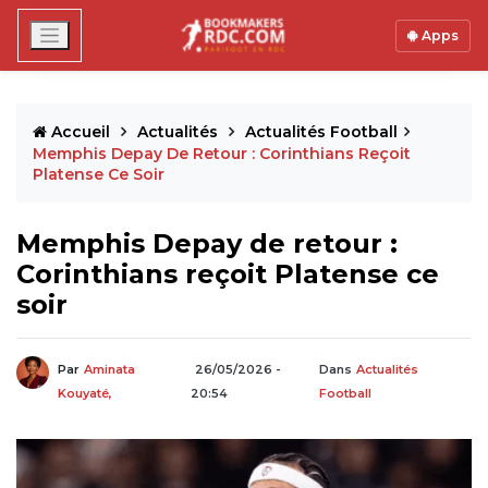
Apps
Accueil
Actualités
Actualités Football
Memphis Depay De Retour : Corinthians Reçoit
Platense Ce Soir
Memphis Depay de retour :
Corinthians reçoit Platense ce
soir
Par
Aminata
26/05/2026 -
Dans
Actualités
Kouyaté,
20:54
Football