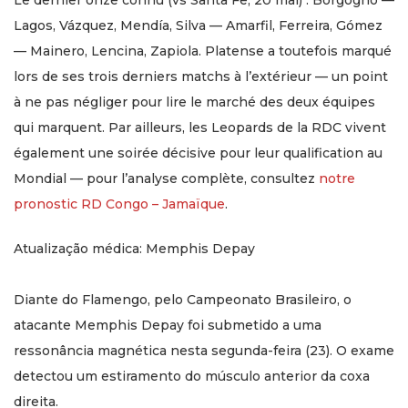
Le dernier onze connu (vs Santa Fe, 20 mai) : Borgogno —
Lagos, Vázquez, Mendía, Silva — Amarfil, Ferreira, Gómez
— Mainero, Lencina, Zapiola. Platense a toutefois marqué
lors de ses trois derniers matchs à l’extérieur — un point
à ne pas négliger pour lire le marché des deux équipes
qui marquent. Par ailleurs, les Leopards de la RDC vivent
également une soirée décisive pour leur qualification au
Mondial — pour l’analyse complète, consultez
notre
pronostic RD Congo – Jamaïque
.
Atualização médica: Memphis Depay
Diante do Flamengo, pelo Campeonato Brasileiro, o
atacante Memphis Depay foi submetido a uma
ressonância magnética nesta segunda-feira (23). O exame
detectou um estiramento do músculo anterior da coxa
direita.