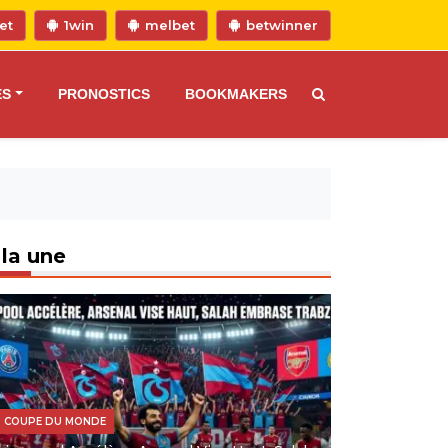
et
1win
melbet
betwinner
ES
PRONOSTICS
BOOKMAKERS
 la une
COUPE DU MONDE