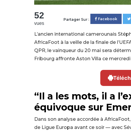
52
Facebook
Partager Sur :
vues
L’ancien international camerounais Stép
AfricaFoot à la veille de la finale de l’UE
QPR, le vainqueur du 20 mai sera détermin
Fribourg affronte Aston Villa ce mercredi
Téléch
“Il a les mots, il a 
équivoque sur Eme
Dans son analyse accordée à AfricaFoot, M
de Ligue Europa avant ce soir — avec Sévill