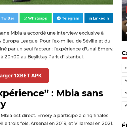
Twitter
Whatsapp
Telegram
Linkedin
hane Mbia a accordé une interview exclusive à
FA Europa League. Pour l’ex-milieu de Séville et du
é par un seul facteur : l’expérience d’Unai Emery.
C
 à 20h00 au Beşiktaş Park d’Istanbul.
arger 1XBET APK
A
l’expérience” : Mbia sans
ry
V
bia est direct. Emery a participé à cinq finales
e trois fois, Arsenal en 2019, et Villarreal en 2021.
É