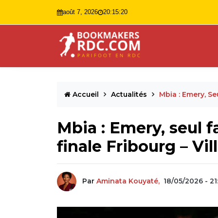
août 7, 2026
20:15:21
Accueil
Actualités
Mbia : Emery, Se
Mbia : Emery, seul f
finale Fribourg – Vil
Par
Aminata Kouyaté,
18/05/2026 - 21