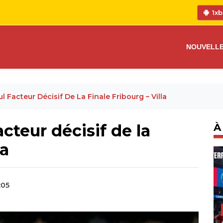
1xb
NOUVELL
ul Facteur Décisif De La Finale Fribourg – Villa
acteur décisif de la
À
la
:05