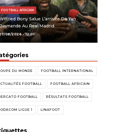
FOOTBALL AFRICAIN
Wilfried Bony Salue L’arrivée De Yan
Diomande Au Real Madrid
07/08/2026 - 12:01
atégories
COUPE DU MONDE
FOOTBALL INTERNATIONAL
CTUALITÉS FOOTBALL
FOOTBALL AFRICAIN
MERCATO FOOTBALL
RÉSULTATS FOOTBALL
ODACOM LIGUE 1
LINAFOOT
tiquettes