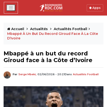
Apps
Accueil
Actualités
Actualités Football
Mbappé À Un But Du Record Giroud Face À La Côte
D’Ivoire
Mbappé à un but du record
Giroud face à la Côte d’Ivoire
Par
Serge Mbeki,
02/06/2026 - 20:21
Dans
Actualités Football