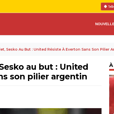
1xb
NOUVELL
et, Sesko Au But : United Résiste À Everton Sans Son Pilier A
Sesko au but : United
À
ns son pilier argentin