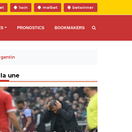
et
1win
melbet
betwinner
ES
PRONOSTICS
BOOKMAKERS
rgentin
 la une