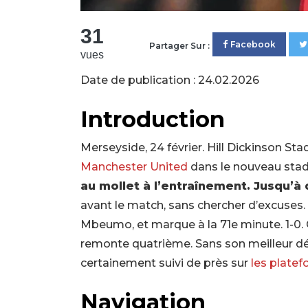
31
Facebook
Partager Sur :
vues
Date de publication : 24.02.2026
Introduction
Merseyside, 24 février. Hill Dickinson St
Manchester United
dans le nouveau stade
au mollet à l’entraînement. Jusqu’
avant le match, sans chercher d’excuses
Mbeumo, et marque à la 71e minute. 1-0. 
remonte quatrième. Sans son meilleur déf
certainement suivi de près sur
les platef
Navigation