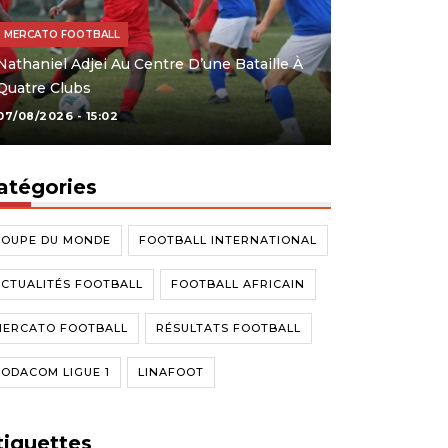
MERCATO FOOTBALL
Nathaniel Adjei Au Centre D’une Bataille À
Quatre Clubs
07/08/2026 - 15:02
atégories
COUPE DU MONDE
FOOTBALL INTERNATIONAL
CTUALITÉS FOOTBALL
FOOTBALL AFRICAIN
MERCATO FOOTBALL
RÉSULTATS FOOTBALL
ODACOM LIGUE 1
LINAFOOT
tiquettes