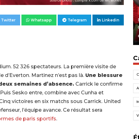
Twitter
Whatsapp
Telegram
Linkedin
C
adium. 52 326 spectateurs. La première visite de
 d’Everton. Martinez n’est pas là.
Une blessure
à deux semaines d’absence.
Carrick le confirme
A
. Puis Sesko entre, combine avec Cunha et
Cinq victoires en six matchs sous Carrick. United
enseur, l’équipe avance. Ce résultat sera
V
ormes de paris sportifs
.
É