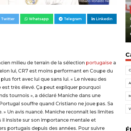
Twitter
Whatsapp
Telegram
Linkedin
C
ncien milieu de terrain de la sélection
portugaise
a
 Selon lui, CR7 est moins performant en Coupe du
plus fort avec lui que sans lui. « Le niveau des
A
st très élevé. Ça peut expliquer pourquoi
ands tournois », a déclaré Maniche dans une
e Portugal souffre quand Cristiano ne joue pas. Sa
V
. » Un avis nuancé. Maniche reconnaît les limites
 il insiste sur son importance mentale et
ters portugais depuis des années. Pour suivre
É