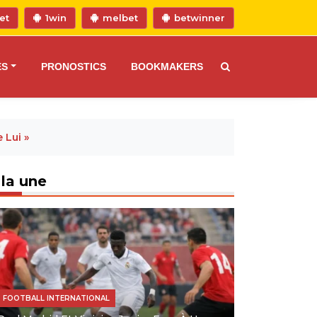
et
1win
melbet
betwinner
ES
PRONOSTICS
BOOKMAKERS
 Lui »
 la une
FOOTBALL INTERNATIONAL