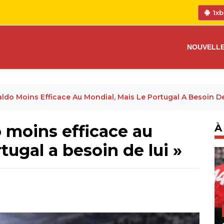
1xb
NOUVELL
ldo Moins Efficace Au Mondial, Mais Le Portugal A Besoin De
 moins efficace au
À
tugal a besoin de lui »