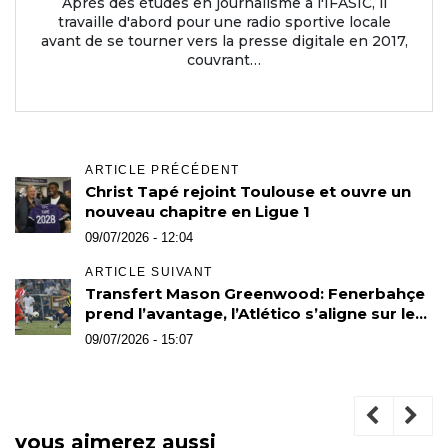
Après des études en journalisme à l'IFASIC, il
travaille d'abord pour une radio sportive locale
avant de se tourner vers la presse digitale en 2017,
couvrant…
ARTICLE PRÉCÉDENT
Christ Tapé rejoint Toulouse et ouvre un
nouveau chapitre en Ligue 1
09/07/2026 - 12:04
ARTICLE SUIVANT
Transfert Mason Greenwood: Fenerbahçe
prend l’avantage, l’Atlético s’aligne sur le
prix de l’OM
09/07/2026 - 15:07
vous aimerez aussi