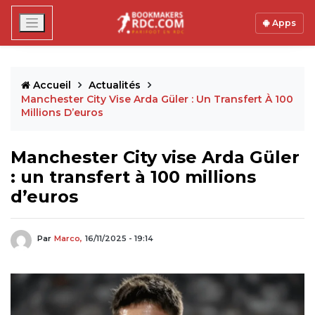
Apps
Accueil
Actualités
Manchester City Vise Arda Güler : Un Transfert À 100
Millions D’euros
Manchester City vise Arda Güler
: un transfert à 100 millions
d’euros
Par
Marco,
16/11/2025 - 19:14