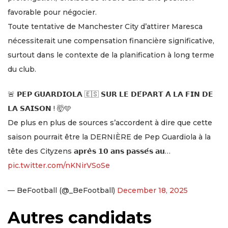
favorable pour négocier.
Toute tentative de Manchester City d’attirer Maresca
nécessiterait une compensation financière significative,
surtout dans le contexte de la planification à long terme
du club.
🚨 𝗣𝗘𝗣 𝗚𝗨𝗔𝗥𝗗𝗜𝗢𝗟𝗔 🇪🇸 𝗦𝗨𝗥 𝗟𝗘 𝗗𝗘́𝗣𝗔𝗥𝗧 𝗔̀ 𝗟𝗔 𝗙𝗜𝗡 𝗗𝗘
𝗟𝗔 𝗦𝗔𝗜𝗦𝗢𝗡 ! 🤯🩵
De plus en plus de sources s’accordent à dire que cette
saison pourrait être la DERNIÈRE de Pep Guardiola à la
tête des Cityzens 𝗮𝗽𝗿𝗲̀𝘀 𝟭𝟬 𝗮𝗻𝘀 𝗽𝗮𝘀𝘀𝗲́𝘀 𝗮𝘂…
pic.twitter.com/nKNirVSoSe
— BeFootball (@_BeFootball)
December 18, 2025
Autres candidats