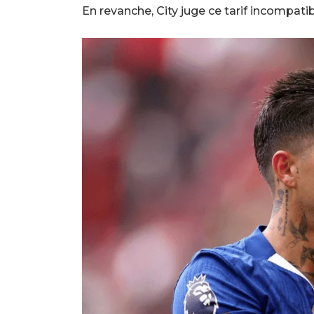
En revanche, City juge ce tarif incompati