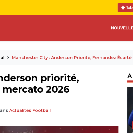
1xb
NOUVELL
all
Manchester City : Anderson Priorité, Fernandez Écart
nderson priorité,
À
 mercato 2026
ans
Actualités Football