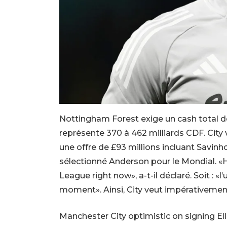
Nottingham Forest exige un cash total de 
représente 370 à 462 milliards CDF. City 
une offre de £93 millions incluant Savinh
sélectionné Anderson pour le Mondial. «H
League right now», a-t-il déclaré. Soit : 
moment». Ainsi, City veut impérativement
Manchester City optimistic on signing El