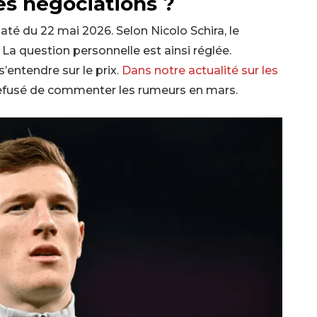
les négociations ?
té du 22 mai 2026. Selon Nicolo Schira, le
. La question personnelle est ainsi réglée.
’entendre sur le prix.
Dans notre actualité sur les
t refusé de commenter les rumeurs en mars.