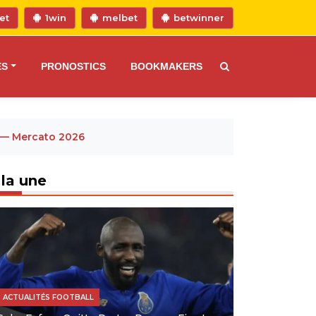
et
1win
melbet
betwinner
ES
PRONOSTICS
BOOKMAKERS
é — Mercato 2026
 la une
ACTUALITÉS FOOTBALL