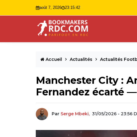
août 7, 2026
23:15:43
Accueil
Actualités
Actualités Footb
Manchester City : A
Fernandez écarté —
Par
Serge Mbeki,
31/05/2026 - 23:56
D