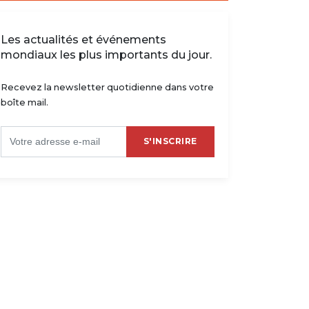
Les actualités et événements
mondiaux les plus importants du jour.
Recevez la newsletter quotidienne dans votre
boîte mail.
S'INSCRIRE