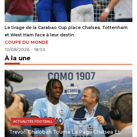
ace Chelsea, Tottenham
Aboubacar Sylla rejoint l’Olympic 
22/07/2025 - 20:24
À la une
ACTUALITÉS FOOTBALL
Trevoh Chalobah Tourne La Page Chelsea Et