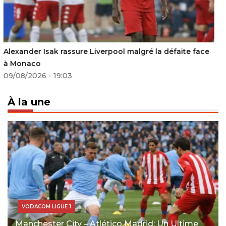
L’Allemagne écrase Curaçao 7-1 et dépasse le Brésil au
palmarès des buteurs
15/06/2026 - 02:27
À la une
VODACOM LIGUE 1
Manchester City – Atlético Madrid: Un Ultime