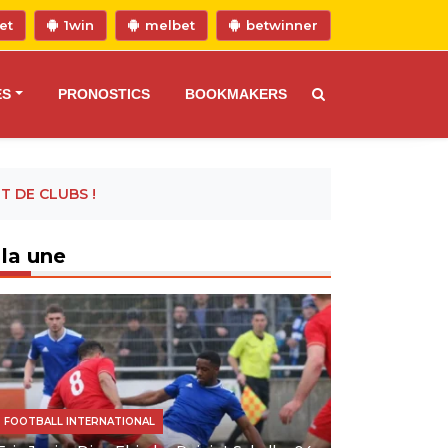
et
1win
melbet
betwinner
ES
PRONOSTICS
BOOKMAKERS
 DE CLUBS !
 la une
FOOTBALL INTERNATIONAL