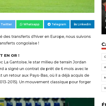
Twitter
Whatsapp
Telegram
Linkedin
é des transferts d’hiver en Europe, nous suivons
ansferts congolaise !
C
 EN OR !
 La Gantoise, le star milieu de terrain Jordan
A
rd a signé un contrat de prêt de 6 mois avec le
t un retour aux Pays-Bas, où il a déjà acquis de
2013-2015). Un mouvement classique pour forger
V
É