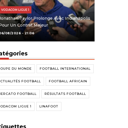
VODACOM LIGUE 1
Jonathan Taylor Prolonge Avec Indianapolis
Pour Un Contrat Majeur
06/08/2026 - 21:06
atégories
COUPE DU MONDE
FOOTBALL INTERNATIONAL
CTUALITÉS FOOTBALL
FOOTBALL AFRICAIN
MERCATO FOOTBALL
RÉSULTATS FOOTBALL
ODACOM LIGUE 1
LINAFOOT
tiquettes