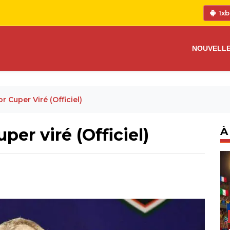
1xb
NOUVELL
r Cuper Viré (Officiel)
per viré (Officiel)
À