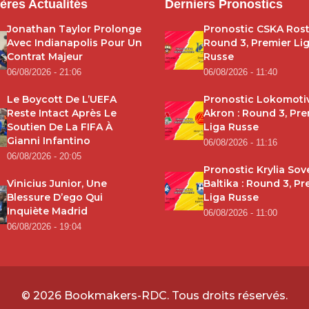
ères Actualités
Derniers Pronostics
Jonathan Taylor Prolonge
Pronostic CSKA Rost
Avec Indianapolis Pour Un
Round 3, Premier Li
Contrat Majeur
Russe
06/08/2026 - 21:06
06/08/2026 - 11:40
Le Boycott De L’UEFA
Pronostic Lokomoti
Reste Intact Après Le
Akron : Round 3, Pre
Soutien De La FIFA À
Liga Russe
Gianni Infantino
06/08/2026 - 11:16
06/08/2026 - 20:05
Pronostic Krylia Sov
Vinicius Junior, Une
Baltika : Round 3, Pr
Blessure D’ego Qui
Liga Russe
Inquiète Madrid
06/08/2026 - 11:00
06/08/2026 - 19:04
© 2026
Bookmakers-RDC
. Tous droits réservés.