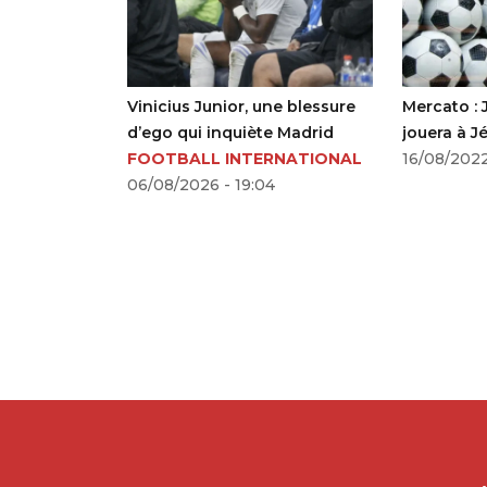
FA reste
Vinicius Junior, une blessure
Mercato :
tien de la
d’ego qui inquiète Madrid
jouera à J
ntino
FOOTBALL INTERNATIONAL
16/08/2022
OTBALL
06/08/2026 - 19:04
5