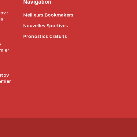
Navigation
ov :
Meilleurs Bookmakers
ga
Nouvelles Sportives
Pronostics Gratuits
v
mier
etov
emier