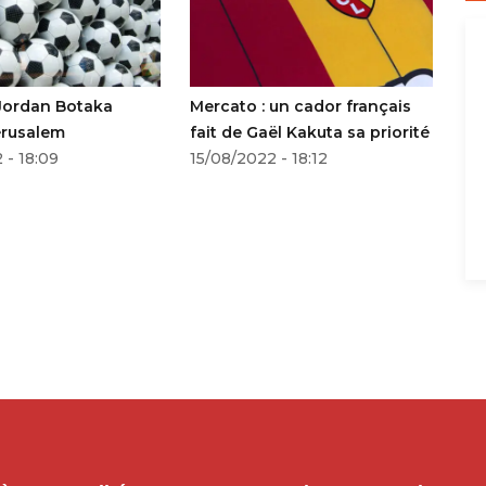
 Jordan Botaka
Mercato : un cador français
Bu
érusalem
fait de Gaël Kakuta sa priorité
la
 - 18:09
15/08/2022 - 18:12
13