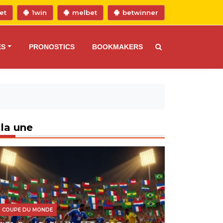
et
1win
melbet
betwinner
ES
PRONOSTICS
BOOKMAKERS
 la une
COUPE DU MONDE