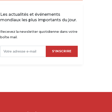
Les actualités et événements
mondiaux les plus importants du jour.
ndesliga : Silas Katompa
Échos +243 : Gédéon Kalulu
nce sa saison avec Stuttgart
rejoint Lorient
Recevez la newsletter quotidienne dans votre
/08/2022 - 18:15
27/06/2022 - 22:37
boîte mail.
S'INSCRIRE