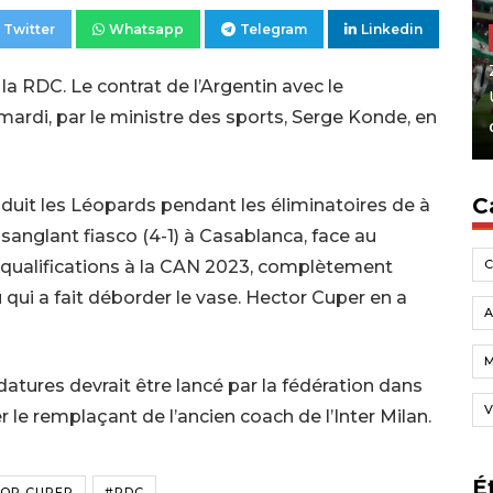
Twitter
Whatsapp
Telegram
Linkedin
la RDC. Le contrat de l’Argentin avec le
mardi, par le ministre des sports, Serge Konde, en
C
uit les Léopards pendant les éliminatoires de à
nglant fiasco (4-1) à Casablanca, face au
 qualifications à la CAN 2023, complètement
 qui a fait déborder le vase. Hector Cuper en a
A
atures devrait être lancé par la fédération dans
V
 le remplaçant de l’ancien coach de l’Inter Milan.
É
OR CUPER
#RDC