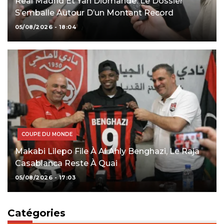
Real Madrid Et Yan Diomandé: Le Dossier
S’emballe Autour D’un Montant Record
05/08/2026 - 18:04
COUPE DU MONDE
Makabi Lilepo File À Al Ahly Benghazi, Le Raja
Casablanca Reste À Quai
05/08/2026 - 17:03
Catégories