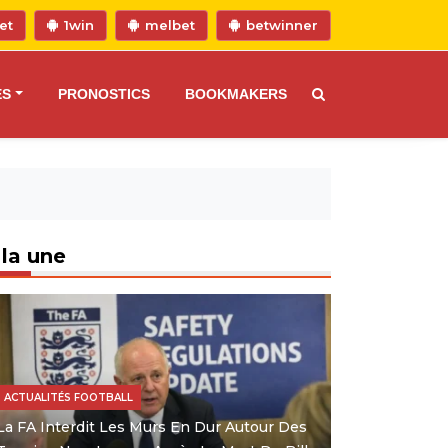
et
1win
melbet
betwinner
ES
PRONOSTICS
BOOKMAKERS
 la une
ACTUALITÉS FOOTBALL
La FA Interdit Les Murs En Dur Autour Des