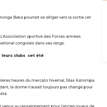
 Inonga Baka pourrait se diriger vers la sortie cet
L’
Association sportive des Forces armées
ernational congolais dans ses rangs.
 leurs clubs cet été
nières heures du mercato hivernal, Silas Katompa
ndant, la donne n’aurait toujours pas changé pour
 été.
nt venus au renseignement pour l’ancien joueur de