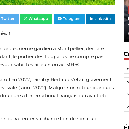
Twitter
Whatsapp
Telegram
Linkedin
tés !
ce de deuxième gardien à Montpellier, derrière
C
ant, le portier des Léopards ne compte pas
 responsabilités ailleurs ou au MHSC.
méro 1 en 2022, Dimitry Bertaud s’était gravement
A
stivale ( août 2022). Malgré son retour quelques
doublure à l’international français qui avait été
V
ire ou ira tenter sa chance loin de son club
É