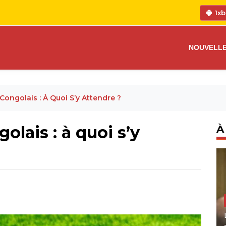
1xb
NOUVELL
ongolais : À Quoi S’y Attendre ?
lais : à quoi s’y
À