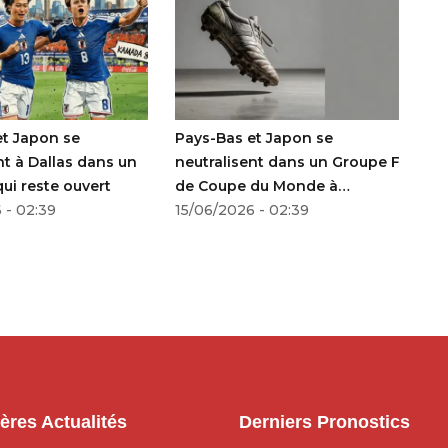
et Japon se
Pays-Bas et Japon se
La
nt à Dallas dans un
neutralisent dans un Groupe F
ro
ui reste ouvert
de Coupe du Monde à
ho
 - 02:39
suspense
15/06/2026 - 02:39
15
ères Actualités
Derniers Pronostics