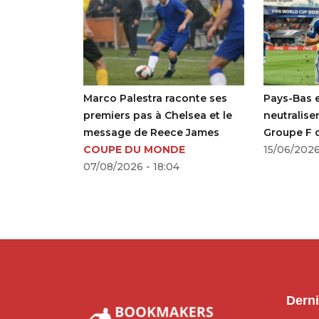
iche sa
Marco Palestra raconte ses
Pays-Bas 
bi Alonso à
premiers pas à Chelsea et le
neutralise
message de Reece James
Groupe F q
BALL
COUPE DU MONDE
15/06/2026
07/08/2026 - 18:04
Derni