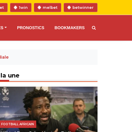
et
1win
melbet
betwinner
ES
PRONOSTICS
BOOKMAKERS
iale
 la une
FOOTBALL AFRICAIN