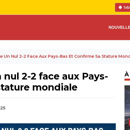
1xb
NOUVELL
e Un Nul 2-2 Face Aux Pays-Bas Et Confirme Sa Stature Mond
 nul 2-2 face aux Pays-
À
stature mondiale
:25