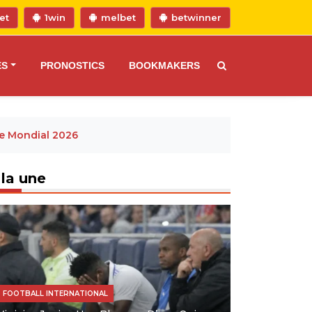
et
1win
melbet
betwinner
ES
PRONOSTICS
BOOKMAKERS
Le Mondial 2026
 la une
FOOTBALL INTERNATIONAL