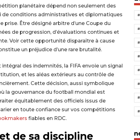
ompétition planétaire dépend non seulement des
ssi de conditions administratives et diplomatiques
ne prise. Être désigné arbitre d’une Coupe du
es de progression, d’évaluations continues et
te. Voir cette opportunité disparaître à cause
constitue un préjudice d’une rare brutalité.
intégral des indemnités, la FIFA envoie un signal
#
nstitution, et les aléas extérieurs au contrôle de
inancièrement. Cette décision, aussi symbolique
 où la gouvernance du football mondial est
raiter équitablement des officiels issus de
arier en toute confiance sur vos compétitions
ookmakers
fiables en RDC.
n
t de sa discipline