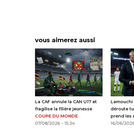
vous aimerez aussi
CAN U17 et
Lamouchi limogé après la
Sithole e
 jeunesse
déroute tunisienne, Renard
Bafana san
E
prend les rênes en urgence
Atlanta
16/06/2026 - 22:57
ACTUALI
16/06/2026