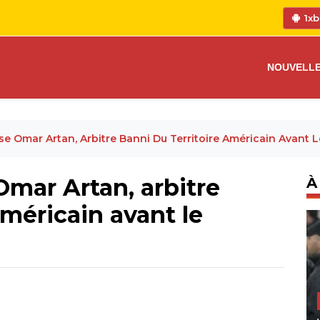
1xb
NOUVELL
se Omar Artan, Arbitre Banni Du Territoire Américain Avant 
mar Artan, arbitre
À
américain avant le