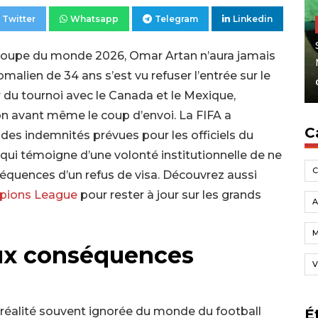
Twitter
Whatsapp
Telegram
Linkedin
a Coupe du monde 2026, Omar Artan n’aura jamais
somalien de 34 ans s’est vu refuser l’entrée sur le
r du tournoi avec le Canada et le Mexique,
on avant même le coup d’envoi. La FIFA a
C
té des indemnités prévues pour les officiels du
 qui témoigne d’une volonté institutionnelle de ne
nséquences d’un refus de visa. Découvrez aussi
mpions League
pour rester à jour sur les grands
A
aux conséquences
V
réalité souvent ignorée du monde du football
É