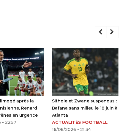
t Zwane suspendus :
Issouf Dabo signe au Bayern
L’
s milieu le 18 juin à
Munich et ouvre une nouvelle
1 
page pour le football
pa
TÉS FOOTBALL
burkinabè
16/06/2026 - 21:29
15
 - 21:34