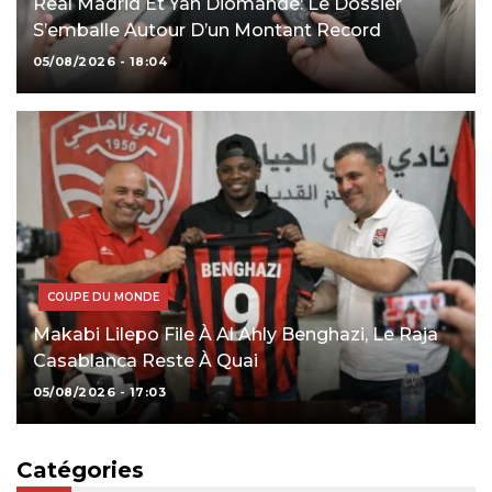
Real Madrid Et Yan Diomandé: Le Dossier
S’emballe Autour D’un Montant Record
05/08/2026 - 18:04
COUPE DU MONDE
Makabi Lilepo File À Al Ahly Benghazi, Le Raja
Casablanca Reste À Quai
05/08/2026 - 17:03
Catégories