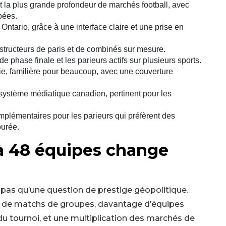
nt la plus grande profondeur de marchés football, avec
pées.
Ontario, grâce à une interface claire et une prise en
tructeurs de paris et de combinés sur mesure.
de phase finale et les parieurs actifs sur plusieurs sports.
e, familière pour beaucoup, avec une couverture
système médiatique canadien, pertinent pour les
mplémentaires pour les parieurs qui préfèrent des
urée.
 à 48 équipes change
 pas qu’une question de prestige géopolitique.
tage de matchs de groupes, davantage d’équipes
du tournoi, et une multiplication des marchés de