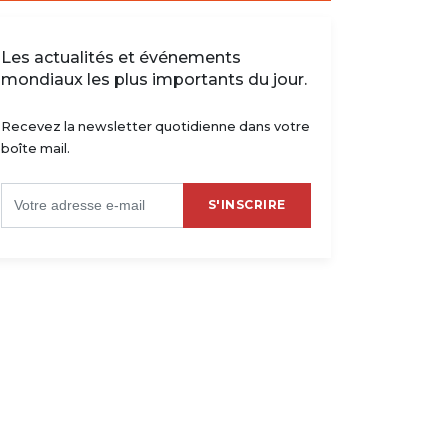
Les actualités et événements
mondiaux les plus importants du jour.
Recevez la newsletter quotidienne dans votre
boîte mail.
S'INSCRIRE