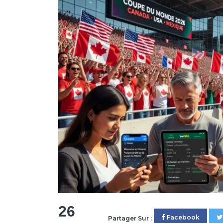
26
Facebook
Partager Sur :