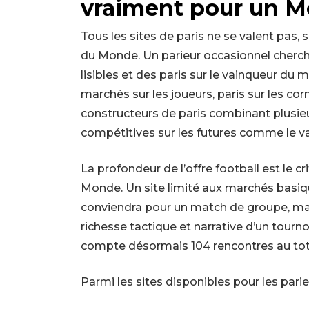
vraiment pour un M
Tous les sites de paris ne se valent pas,
du Monde. Un parieur occasionnel cherch
lisibles et des paris sur le vainqueur du
marchés sur les joueurs, paris sur les cor
constructeurs de paris combinant plusie
compétitives sur les futures comme le va
La profondeur de l’offre football est le c
Monde. Un site limité aux marchés basiqu
conviendra pour un match de groupe, mai
richesse tactique et narrative d’un tourn
compte désormais 104 rencontres au tot
Parmi les sites disponibles pour les parie