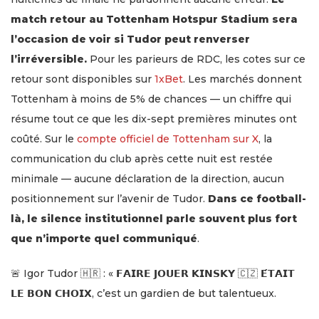
match retour au Tottenham Hotspur Stadium sera
l’occasion de voir si Tudor peut renverser
l’irréversible.
Pour les parieurs de RDC, les cotes sur ce
retour sont disponibles sur
1xBet
. Les marchés donnent
Tottenham à moins de 5% de chances — un chiffre qui
résume tout ce que les dix-sept premières minutes ont
coûté. Sur le
compte officiel de Tottenham sur X
, la
communication du club après cette nuit est restée
minimale — aucune déclaration de la direction, aucun
positionnement sur l’avenir de Tudor.
Dans ce football-
là, le silence institutionnel parle souvent plus fort
que n’importe quel communiqué
.
🚨 Igor Tudor 🇭🇷 : « 𝗙𝗔𝗜𝗥𝗘 𝗝𝗢𝗨𝗘𝗥 𝗞𝗜𝗡𝗦𝗞𝗬 🇨🇿 𝗘́𝗧𝗔𝗜𝗧
𝗟𝗘 𝗕𝗢𝗡 𝗖𝗛𝗢𝗜𝗫, c’est un gardien de but talentueux.