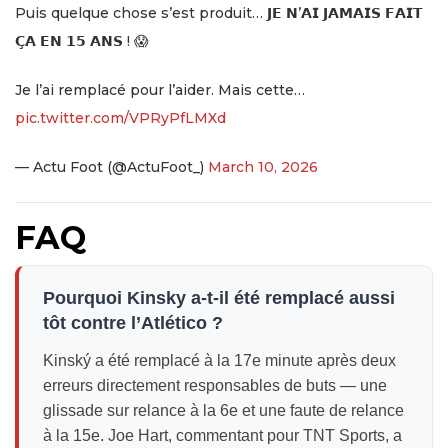
Puis quelque chose s’est produit… 𝗝𝗘 𝗡’𝗔𝗜 𝗝𝗔𝗠𝗔𝗜𝗦 𝗙𝗔𝗜𝗧
𝗖̧𝗔 𝗘𝗡 𝟭𝟱 𝗔𝗡𝗦 ! 😱
Je l’ai remplacé pour l’aider. Mais cette…
pic.twitter.com/VPRyPfLMXd
— Actu Foot (@ActuFoot_)
March 10, 2026
FAQ
Pourquoi Kinsky a-t-il été remplacé aussi
tôt contre l’Atlético ?
Kinský a été remplacé à la 17e minute après deux
erreurs directement responsables de buts — une
glissade sur relance à la 6e et une faute de relance
à la 15e. Joe Hart, commentant pour TNT Sports, a