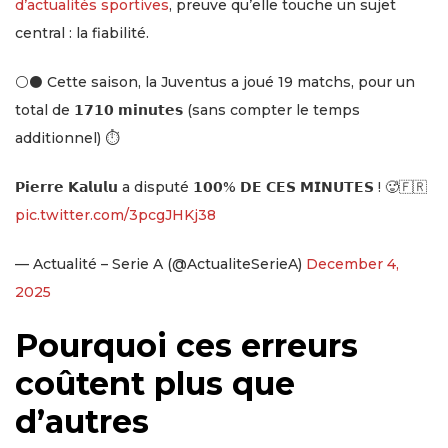
d’actualités sportives
, preuve qu’elle touche un sujet
central : la fiabilité.
⚪️⚫️ Cette saison, la Juventus a joué 19 matchs, pour un
total de 𝟭𝟳𝟭𝟬 𝗺𝗶𝗻𝘂𝘁𝗲𝘀 (sans compter le temps
additionnel) ⏱️
𝗣𝗶𝗲𝗿𝗿𝗲 𝗞𝗮𝗹𝘂𝗹𝘂 a disputé 𝟭𝟬𝟬% 𝗗𝗘 𝗖𝗘𝗦 𝗠𝗜𝗡𝗨𝗧𝗘𝗦 ! 🥵🇫🇷
pic.twitter.com/3pcgJHKj38
— Actualité – Serie A (@ActualiteSerieA)
December 4,
2025
Pourquoi ces erreurs
coûtent plus que
d’autres