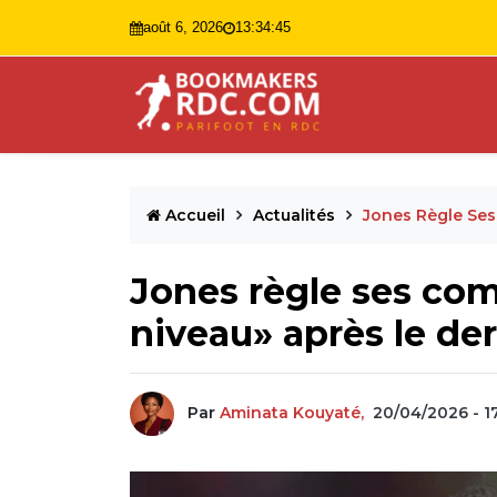
août 6, 2026
13:34:46
Accueil
Actualités
Jones Règle Ses
Jones règle ses comp
niveau» après le de
Par
Aminata Kouyaté,
20/04/2026 - 1