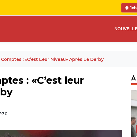
1xb
NOUVELL
 Comptes : «C’est Leur Niveau» Après Le Derby
tes : «C’est leur
À
rby
7:30