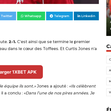
Twitter
Whatsapp
Telegram
Linkedin
nute.
2-1.
C’est ainsi que se termine le premier
C
eau dans le cœur des Toffees. Et Curtis Jones n’a
A
arger 1XBET APK
e équipe ils sont.»
Jones a ajouté :
«Ils célèbrent
V
il a conclu :
«Dans l’une de nos pires années. Je
É