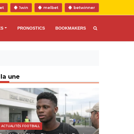
et
1win
melbet
betwinner
ES
PRONOSTICS
BOOKMAKERS
 la une
ACTUALITÉS FOOTBALL