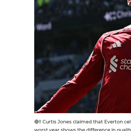
🔴‼️ Curtis Jones claimed that Everton ce
worst year shows the difference in quali