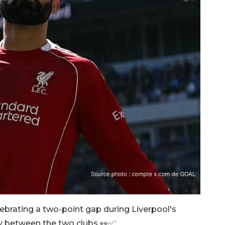
lebrating a two-point gap during Liverpool's
ty between the two clubs 👀✅: