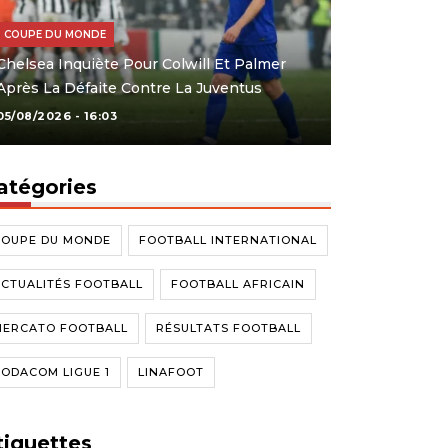
COUPE DU MONDE
Chelsea Inquiète Pour Colwill Et Palmer
Après La Défaite Contre La Juventus
05/08/2026 - 16:03
atégories
COUPE DU MONDE
FOOTBALL INTERNATIONAL
CTUALITÉS FOOTBALL
FOOTBALL AFRICAIN
MERCATO FOOTBALL
RÉSULTATS FOOTBALL
ODACOM LIGUE 1
LINAFOOT
tiquettes