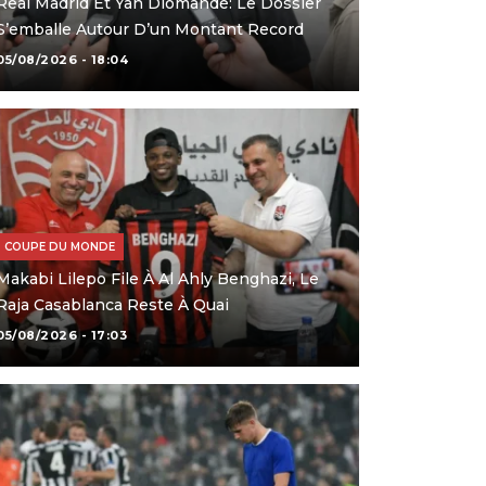
Real Madrid Et Yan Diomandé: Le Dossier
S’emballe Autour D’un Montant Record
05/08/2026 - 18:04
COUPE DU MONDE
Makabi Lilepo File À Al Ahly Benghazi, Le
Raja Casablanca Reste À Quai
05/08/2026 - 17:03