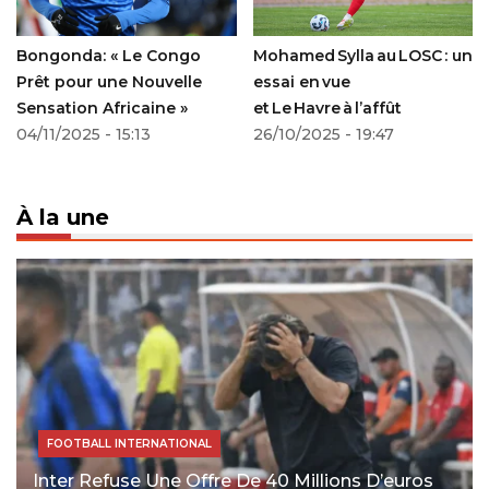
Bongonda: « Le Congo
Mohamed Sylla au LOSC : un
Prêt pour une Nouvelle
essai en vue
Sensation Africaine »
et Le Havre à l’affût
04/11/2025 - 15:13
26/10/2025 - 19:47
À la une
FOOTBALL INTERNATIONAL
Inter Refuse Une Offre De 40 Millions D’euros