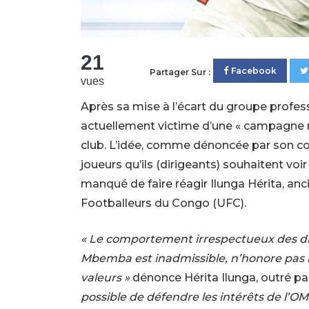
21
Facebook
Partager Sur :
vues
Après sa mise à l’écart du groupe profe
actuellement victime d’une « campagne m
club. L’idée, comme dénoncée par son coé
joueurs qu’ils (dirigeants) souhaitent voi
manqué de faire réagir Ilunga Hérita, anc
Footballeurs du Congo (UFC).
« Le comportement irrespectueux des dir
Mbemba est inadmissible, n’honore pas l’
valeurs »
dénonce Hérita Ilunga, outré pas
possible de défendre les intérêts de l’O