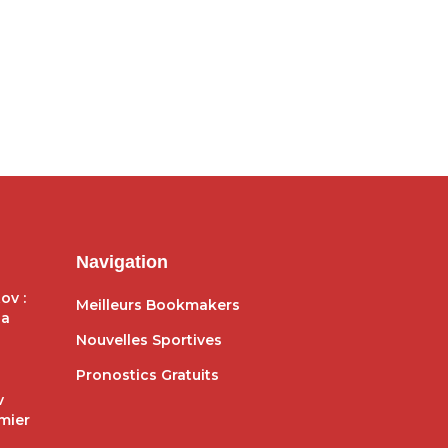
r des clubs italiens et
frappe déjà avec Augsbourg
oudiens
27/07/2024 - 19:12
/08/2024 - 22:45
Navigation
ov :
Meilleurs Bookmakers
ga
Nouvelles Sportives
Pronostics Gratuits
v
mier