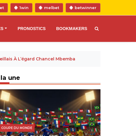
et
1win
melbet
betwinner
ES
PRONOSTICS
BOOKMAKERS
eillais À L’égard Chancel Mbemba
 la une
COUPE DU MONDE