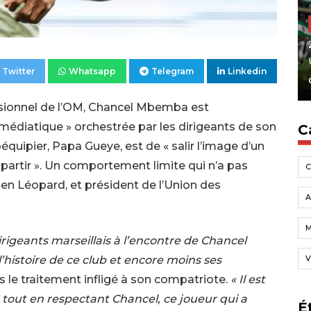
Twitter
Whatsapp
Telegram
Linkedin
ssionnel de l’OM, Chancel Mbemba est
édiatique » orchestrée par les dirigeants de son
C
quipier, Papa Gueye, est de « salir l’image d’un
r partir ». Un comportement limite qui n’a pas
ien Léopard, et président de l’Union des
A
igeants marseillais à l’encontre de Chancel
V
histoire de ce club et encore moins ses
 le traitement infligé à son compatriote.
« Il est
M tout en respectant Chancel, ce joueur qui a
É