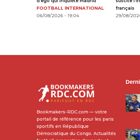
tien de la
d’ego qui inquiète Madrid
suscite l’i
ntino
FOOTBALL INTERNATIONAL
français
OTBALL
06/08/2026 - 19:04
29/08/2024
5
Derni
Bookmakers-RDC.com — votre
portail de référence pour les paris
sportifs en République
Démocratique du Congo. Actualités