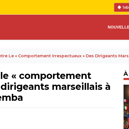
1xb
NOUVELL
ntre Le « Comportement Irrespectueux » Des Dirigeants Mars
e le « comportement
À
dirigeants marseillais à
bemba