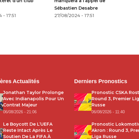
ntérêt d’un club
manquera à l’appel de
pa
Sébastien Desabre
sa
 - 17:51
27/08/2024 - 17:51
24
ères Actualités
Derniers Pronostics
Jonathan Taylor Prolonge
Pronostic CSKA Rost
Avec Indianapolis Pour Un
Round 3, Premier Li
Contrat Majeur
Russe
06/08/2026 - 21:06
06/08/2026 - 11:40
Le Boycott De L’UEFA
Pronostic Lokomoti
Reste Intact Après Le
Akron : Round 3, Pre
Soutien De La FIFA À
Liga Russe