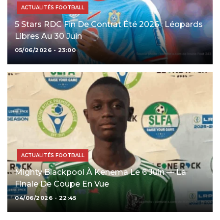
ACTUALITÉS FOOTBALL
5 Stars RDC Fin De Contrat Été 2026 : Léopards
Libres Au 30 Juin
05/06/2026 - 23:00
ACTUALITÉS FOOTBALL
Mighty Blackpool À Kenema Le 6 Juin — La
Finale De Coupe En Vue
04/06/2026 - 22:45