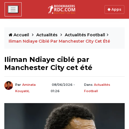
Apps
Accueil
Actualités
Actualités Football
Iliman Ndiaye Ciblé Par Manchester City Cet Été
Iliman Ndiaye ciblé par
Manchester City cet été
Par
Aminata
08/06/2026 -
Dans
Actualités
Kouyaté,
01:26
Football