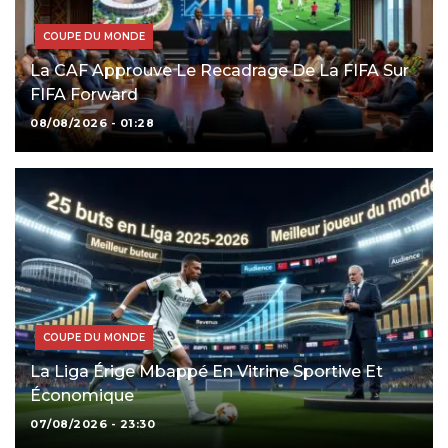
COUPE DU MONDE
La CAF Approuve Le Recadrage De La FIFA Sur
FIFA Forward
08/08/2026 - 01:28
COUPE DU MONDE
La Liga Érige Mbappé En Vitrine Sportive Et
Économique
07/08/2026 - 23:30