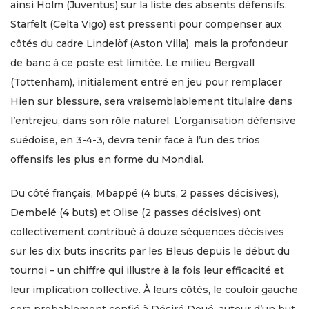
ainsi Holm (Juventus) sur la liste des absents défensifs.
Starfelt (Celta Vigo) est pressenti pour compenser aux
côtés du cadre Lindelöf (Aston Villa), mais la profondeur
de banc à ce poste est limitée. Le milieu Bergvall
(Tottenham), initialement entré en jeu pour remplacer
Hien sur blessure, sera vraisemblablement titulaire dans
l’entrejeu, dans son rôle naturel. L’organisation défensive
suédoise, en 3-4-3, devra tenir face à l’un des trios
offensifs les plus en forme du Mondial.
Du côté français, Mbappé (4 buts, 2 passes décisives),
Dembelé (4 buts) et Olise (2 passes décisives) ont
collectivement contribué à douze séquences décisives
sur les dix buts inscrits par les Bleus depuis le début du
tournoi – un chiffre qui illustre à la fois leur efficacité et
leur implication collective. À leurs côtés, le couloir gauche
sera probablement confié à Désiré Doué, auteur d’un but