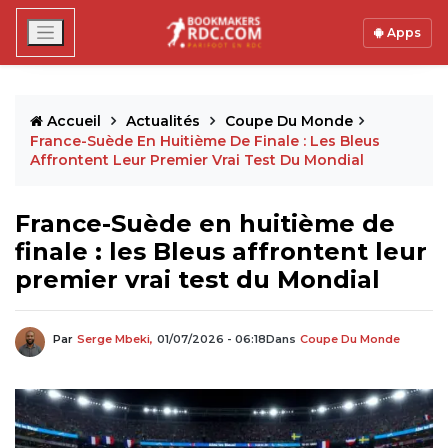
Apps
Accueil
Actualités
Coupe Du Monde
France-Suède En Huitième De Finale : Les Bleus
Affrontent Leur Premier Vrai Test Du Mondial
France-Suède en huitième de
finale : les Bleus affrontent leur
premier vrai test du Mondial
Par
Serge Mbeki,
01/07/2026 - 06:18
Dans
Coupe Du Monde