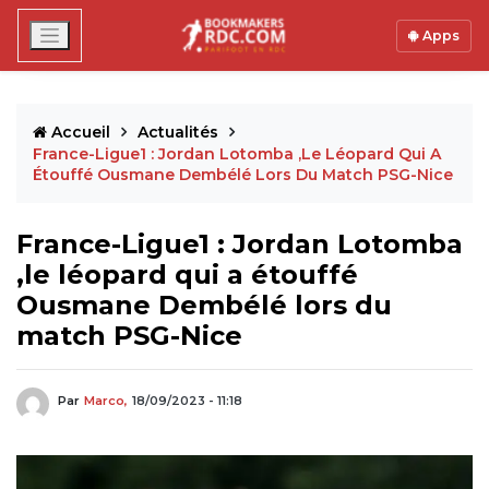
Apps
Accueil
Actualités
France-Ligue1 : Jordan Lotomba ,le Léopard Qui A
Étouffé Ousmane Dembélé Lors Du Match PSG-Nice
France-Ligue1 : Jordan Lotomba
,le léopard qui a étouffé
Ousmane Dembélé lors du
match PSG-Nice
Par
Marco,
18/09/2023 - 11:18