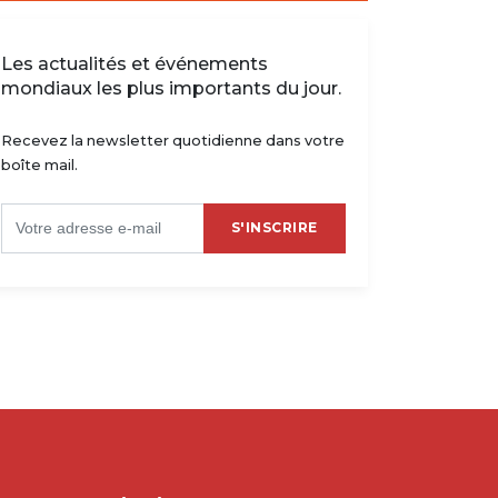
Les actualités et événements
mondiaux les plus importants du jour.
Recevez la newsletter quotidienne dans votre
boîte mail.
rquie : Besiktas coule
Premier League : malgré
core, Muleka n’a pas suffi
Wissa, Brentford s’écroule
/10/2022 - 18:35
devant Fulham
S'INSCRIRE
22/08/2022 - 18:05