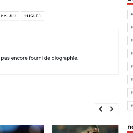
 KALULU
#LIGUE 1
 pas encore fourni de biographie.
#
n