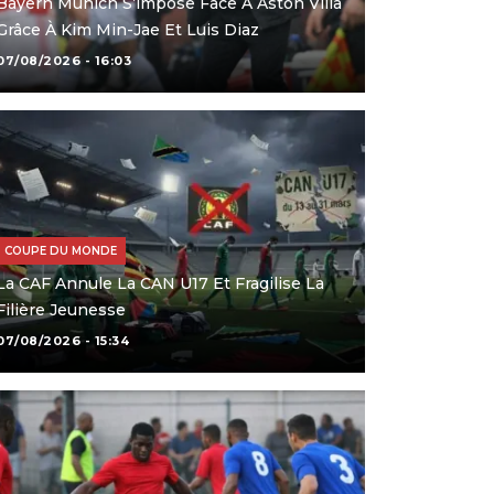
Bayern Munich S’impose Face À Aston Villa
Grâce À Kim Min-Jae Et Luis Diaz
07/08/2026 - 16:03
COUPE DU MONDE
La CAF Annule La CAN U17 Et Fragilise La
Filière Jeunesse
07/08/2026 - 15:34