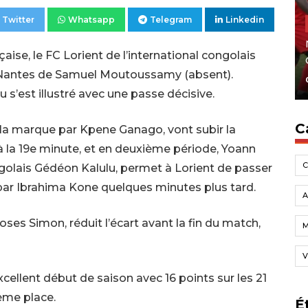
Twitter
Whatsapp
Telegram
Linkedin
aise, le FC Lorient de l’international congolais
C Nantes de Samuel Moutoussamy (absent).
 s’est illustré avec une passe décisive.
C
r la marque par Kpene Ganago, vont subir la
à la 19e minute, et en deuxième période, Yoann
congolais Gédéon Kalulu, permet à Lorient de passer
t par Ibrahima Kone quelques minutes plus tard.
A
es Simon, réduit l’écart avant la fin du match,
V
xcellent début de saison avec 16 points sur les 21
ième place.
É