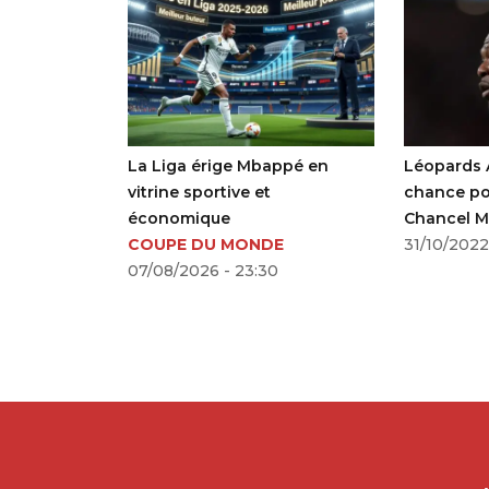
e recadrage
La Liga érige Mbappé en
Léopards A
A Forward
vitrine sportive et
chance pou
E
économique
Chancel M
COUPE DU MONDE
Desabre
31/10/2022
07/08/2026 - 23:30