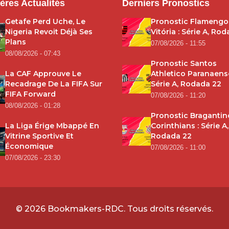
ères Actualités
Derniers Pronostics
Getafe Perd Uche, Le
Pronostic Flamengo
Nigeria Revoit Déjà Ses
Vitória : Série A, Ro
Plans
07/08/2026 - 11:55
08/08/2026 - 07:43
Pronostic Santos
La CAF Approuve Le
Athletico Paranaense
Recadrage De La FIFA Sur
Série A, Rodada 22
FIFA Forward
07/08/2026 - 11:20
08/08/2026 - 01:28
Pronostic Bragantin
La Liga Érige Mbappé En
Corinthians : Série A,
Vitrine Sportive Et
Rodada 22
Économique
07/08/2026 - 11:00
07/08/2026 - 23:30
© 2026
Bookmakers-RDC
. Tous droits réservés.