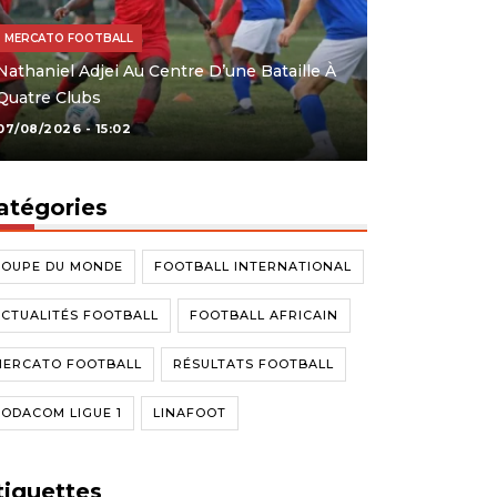
MERCATO FOOTBALL
Nathaniel Adjei Au Centre D’une Bataille À
Quatre Clubs
07/08/2026 - 15:02
atégories
COUPE DU MONDE
FOOTBALL INTERNATIONAL
CTUALITÉS FOOTBALL
FOOTBALL AFRICAIN
MERCATO FOOTBALL
RÉSULTATS FOOTBALL
ODACOM LIGUE 1
LINAFOOT
tiquettes