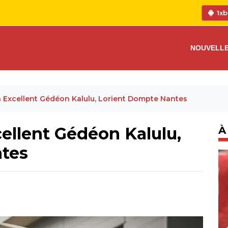
1xb
NOUVELL
n Excellent Gédéon Kalulu, Lorient Dompte Nantes
cellent Gédéon Kalulu,
À
tes