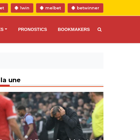
et
1win
melbet
betwinner
ES
PRONOSTICS
BOOKMAKERS
 la une