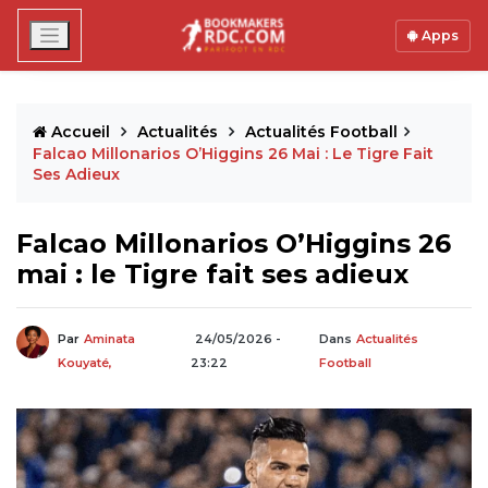
Apps
Accueil
Actualités
Actualités Football
Falcao Millonarios O’Higgins 26 Mai : Le Tigre Fait
Ses Adieux
Falcao Millonarios O’Higgins 26
mai : le Tigre fait ses adieux
Par
Aminata
24/05/2026 -
Dans
Actualités
Kouyaté,
23:22
Football