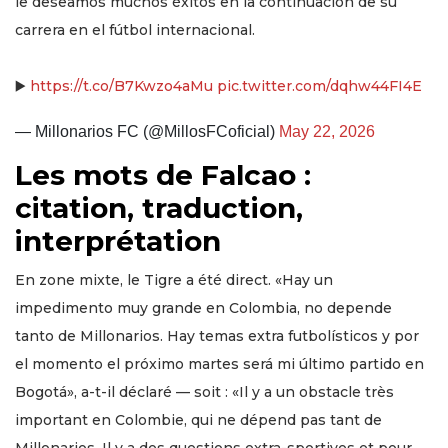
le deseamos muchos éxitos en la continuación de su
carrera en el fútbol internacional.
▶️
https://t.co/B7Kwzo4aMu
pic.twitter.com/dqhw44FI4E
— Millonarios FC (@MillosFCoficial)
May 22, 2026
Les mots de Falcao :
citation, traduction,
interprétation
En zone mixte, le Tigre a été direct. «Hay un
impedimento muy grande en Colombia, no depende
tanto de Millonarios. Hay temas extra futbolísticos y por
el momento el próximo martes será mi último partido en
Bogotá», a-t-il déclaré — soit : «Il y a un obstacle très
important en Colombie, qui ne dépend pas tant de