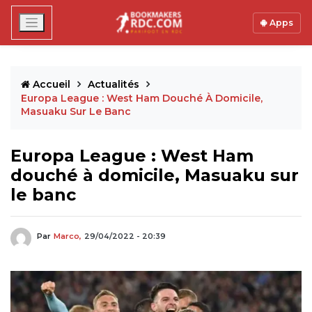
Apps
Accueil
Actualités
Europa League : West Ham Douché À Domicile,
Masuaku Sur Le Banc
Europa League : West Ham
douché à domicile, Masuaku sur
le banc
Par
Marco,
29/04/2022 - 20:39