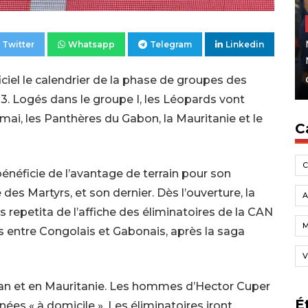
Twitter
Whatsapp
Telegram
Linkedin
ficiel le calendrier de la phase de groupes des
23. Logés dans le groupe I, les Léopards vont
de mai, les Panthères du Gabon, la Mauritanie et le
C
bénéficie de l’avantage de terrain pour son
des Martyrs, et son dernier. Dès l’ouverture, la
A
 repetita de l’affiche des éliminatoires de la CAN
s entre Congolais et Gabonais, après la saga
V
dan et en Mauritanie. Les hommes d’Hector Cuper
É
ées « à domicile ». Les éliminatoires iront