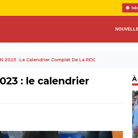
1xb
NOUVELL
AN 2023 : Le Calendrier Complet De La RDC
23 : le calendrier
À