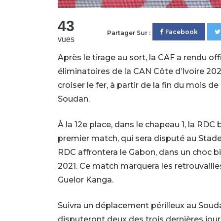
43
Facebook
Partager Sur :
vues
Après le tirage au sort, la CAF a rendu of
éliminatoires de la CAN Côte d’Ivoire 20
croiser le fer, à partir de la fin du mois 
Soudan.
À la 12e place, dans le chapeau 1, la RDC 
premier match, qui sera disputé au Stade 
RDC affrontera le Gabon, dans un choc bis
2021. Ce match marquera les retrouvaille
Guelor Kanga.
Suivra un déplacement périlleux au Sou
disputeront deux des trois dernières journ