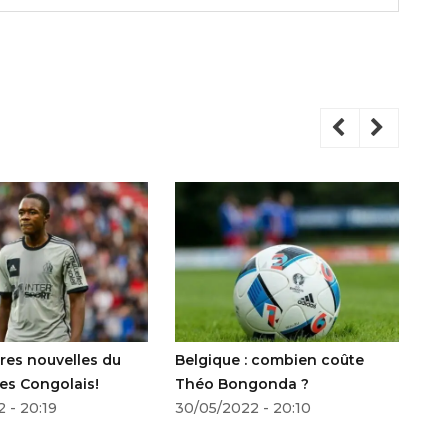
res nouvelles du
Belgique : combien coûte
Ur
es Congolais!
Théo Bongonda ?
an
 - 20:19
30/05/2022 - 20:10
in
02