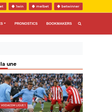
et
1win
melbet
betwinner
ES
PRONOSTICS
BOOKMAKERS
 la une
VODACOM LIGUE 1