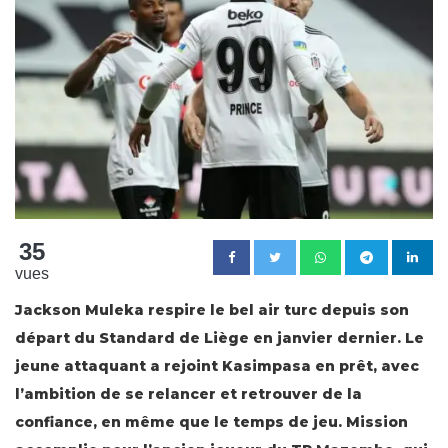
35
vues
Jackson Muleka respire le bel air turc depuis son
départ du Standard de Liège en janvier dernier. Le
jeune attaquant a rejoint Kasimpasa en prêt, avec
l’ambition de se relancer et retrouver de la
confiance, en même que le temps de jeu. Mission