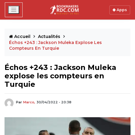
Apps
Accueil
Actualités
Échos +243 : Jackson Muleka Explose Les
Compteurs En Turquie
Échos +243 : Jackson Muleka
explose les compteurs en
Turquie
Par
Marco,
30/04/2022 - 20:38