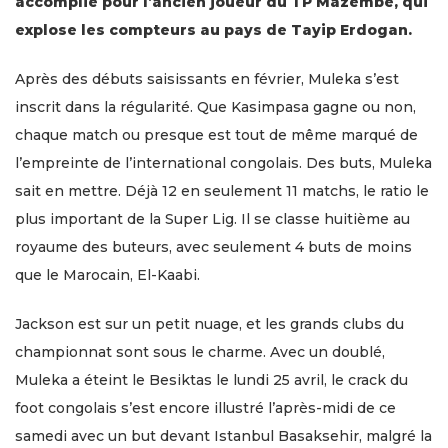
accomplie pour l’ancien joueur du TP Mazembe, qui
explose les compteurs au pays de Tayip Erdogan.
Après des débuts saisissants en février, Muleka s’est
inscrit dans la régularité. Que Kasimpasa gagne ou non,
chaque match ou presque est tout de même marqué de
l’empreinte de l’international congolais. Des buts, Muleka
sait en mettre. Déjà 12 en seulement 11 matchs, le ratio le
plus important de la Super Lig. Il se classe huitième au
royaume des buteurs, avec seulement 4 buts de moins
que le Marocain, El-Kaabi.
Jackson est sur un petit nuage, et les grands clubs du
championnat sont sous le charme. Avec un doublé,
Muleka a éteint le Besiktas le lundi 25 avril, le crack du
foot congolais s’est encore illustré l’après-midi de ce
samedi avec un but devant Istanbul Basaksehir, malgré la