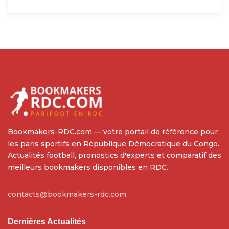
Bookmakers-RDC.com — votre portail de référence pour
les paris sportifs en République Démocratique du Congo.
Actualités football, pronostics d'experts et comparatif des
meilleurs bookmakers disponibles en RDC.
contacts@bookmakers-rdc.com
Dernières Actualités