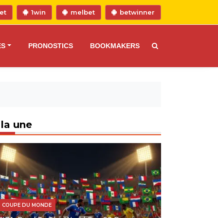
et
1win
melbet
betwinner
ES
PRONOSTICS
BOOKMAKERS
 la une
COUPE DU MONDE