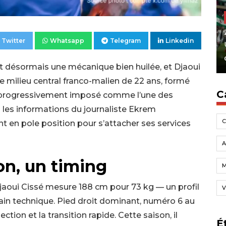
Twitter
Whatsapp
Telegram
Linkedin
st désormais une mécanique bien huilée, et Djaoui
Le milieu central franco-malien de 22 ans, formé
C
t progressivement imposé comme l’une des
n les informations du journaliste Ekrem
nt en pole position pour s’attacher ses services
A
on, un timing
Djaoui Cissé mesure 188 cm pour 73 kg — un profil
V
rain technique. Pied droit dominant, numéro 6 au
ection et la transition rapide. Cette saison, il
É