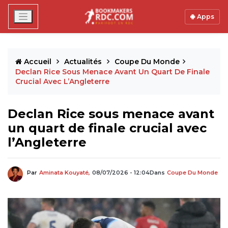
Apps
Accueil
Actualités
Coupe Du Monde
Declan Rice Sous Menace Avant Un Quart De Finale
Crucial Avec L’Angleterre
Declan Rice sous menace avant
un quart de finale crucial avec
l’Angleterre
Par
Aminata Kouyaté,
08/07/2026 - 12:04
Dans
Coupe Du Monde