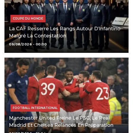
COUPE DU MONDE
La CAF Resserre Les Rangs Autour D’Infantino
Malgré La Contestation
09/08/2026 - 00:00
FOOTBALL INTERNATIONAL
Manchester United Freine Le PSG, Le Real
Madrid Et Chelsea Relancés En Préparation