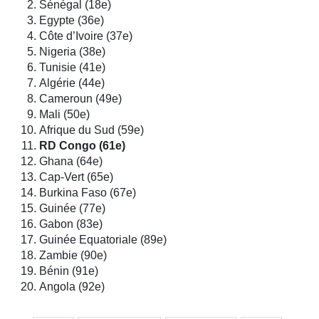
Sénégal (18e)
Egypte (36e)
Côte d’Ivoire (37e)
Nigeria (38e)
Tunisie (41e)
Algérie (44e)
Cameroun (49e)
Mali (50e)
Afrique du Sud (59e)
RD Congo (61e)
Ghana (64e)
Cap-Vert (65e)
Burkina Faso (67e)
Guinée (77e)
Gabon (83e)
Guinée Equatoriale (89e)
Zambie (90e)
Bénin (91e)
Angola (92e)