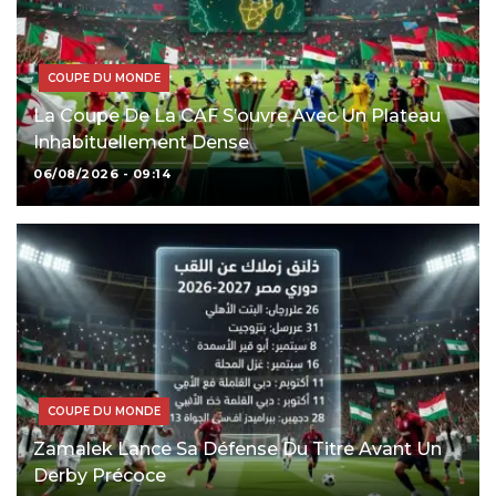
COUPE DU MONDE
La Coupe De La CAF S’ouvre Avec Un Plateau
Inhabituellement Dense
06/08/2026 - 09:14
COUPE DU MONDE
Zamalek Lance Sa Défense Du Titre Avant Un
Derby Précoce