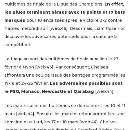
huitièmes de finale de la Ligue des Champions.
En effet,
les Blues terminent 6èmes avec 16 points et 17 buts
marqués
pour 10 encaissés après la victoire 3-2 contre
Naples mercredi soir [web:46]. Désormais, Liam Rosenior
découvre les adversaires potentiels pour la suite de la
compétition.
Le tirage au sort des huitièmes de finale aura lieu le 27
février à Nyon [web:43]. Par conséquent, Chelsea
affrontera une équipe issue des barrages programmés les
17-18 et 24-25 février.
Les adversaires possibles sont
le PSG, Monaco, Newcastle et Qarabag
[web:44].
Les matchs aller des huitièmes se dérouleront les 10 et 11
mars [web:44]. Ensuite, les matchs retour auront lieu une
semaine plus tard, les 17 et 18 mars [web:44]. Chelsea
jouera le match retour à domicile à Stamford Bridge. Pour