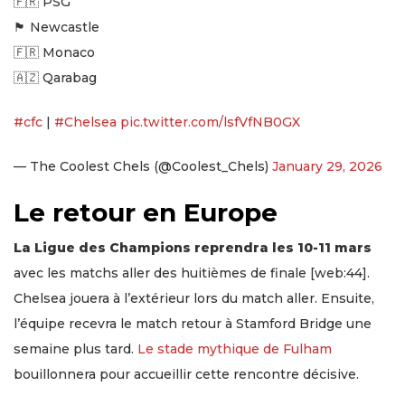
🇫🇷 PSG
🏴󠁧󠁢󠁥󠁮󠁧󠁿 Newcastle
🇫🇷 Monaco
🇦🇿 Qarabag
#cfc
|
#Chelsea
pic.twitter.com/lsfVfNB0GX
— The Coolest Chels (@Coolest_Chels)
January 29, 2026
Le retour en Europe
La Ligue des Champions reprendra les 10-11 mars
avec les matchs aller des huitièmes de finale [web:44].
Chelsea jouera à l’extérieur lors du match aller. Ensuite,
l’équipe recevra le match retour à Stamford Bridge une
semaine plus tard.
Le stade mythique de Fulham
bouillonnera pour accueillir cette rencontre décisive.