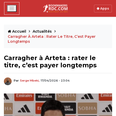
Apps
Accueil
Actualités
Carragher À Arteta : Rater Le Titre, C’est Payer
Longtemps
Carragher à Arteta : rater le
titre, c’est payer longtemps
Par
Serge Mbeki,
17/04/2026 - 23:04