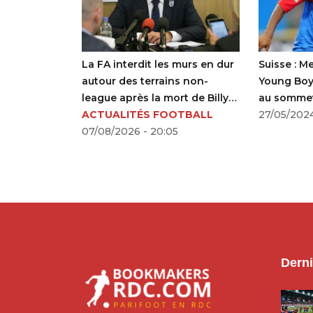
a América
La FA interdit les murs en dur
Suisse : M
refuse toute
autour des terrains non-
Young Boys
league après la mort de Billy
au somme
OTBALL
Vigar
ACTUALITÉS FOOTBALL
27/05/2024
07/08/2026 - 20:05
Derni