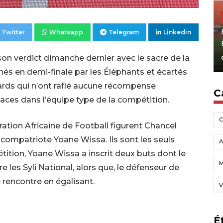
Twitter
Whatsapp
Telegram
Linkedin
on verdict dimanche dernier avec le sacre de la
minés en demi-finale par les Éléphants et écartés
ards qui n’ont raflé aucune récompense
C
places dans l’équipe type de la compétition.
ration Africaine de Football figurent Chancel
ompatriote Yoane Wissa. Ils sont les seuls
A
tition, Yoane Wissa a inscrit deux buts dont le
re les Syli National, alors que, le défenseur de
 rencontre en égalisant.
V
É