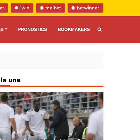
et
1win
melbet
betwinner
ES
PRONOSTICS
BOOKMAKERS
 la une