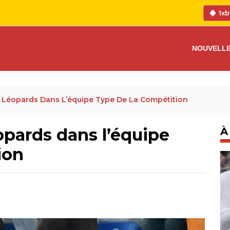
1xb
NOUVELL
 Léopards Dans L’équipe Type De La Compétition
pards dans l’équipe
À
ion