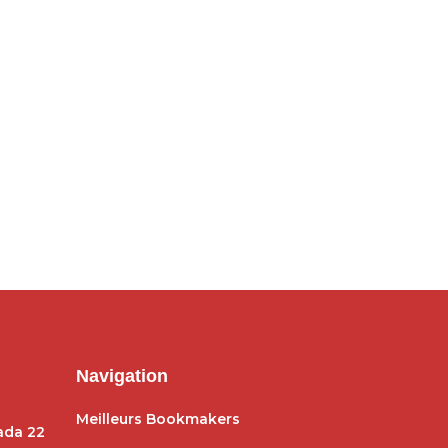
rcato : Charles Pickel
Léopards : la réponse de
siré en Allemagne
Sébastien Desabre à l’intérêt
/05/2024 - 22:19
de la Tunisie
26/01/2024 - 11:24
Navigation
Meilleurs Bookmakers
dada 22