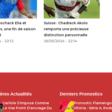
eschack Elia et
Suisse : Chadrack Akolo
Me
, une fin de saison
remporte une précieuse
dé
t
distinction personnelle
22
 - 22:12
26/05/2024 - 22:14
ères Actualités
Derniers Pronostics
Carlisle S’impose Comme
Pronostic Flamengo
Le Vrai Point D’ancrage Du
Vitória : Série A, Ro