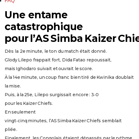
FAQ
Une entame
catastrophique
pour l’AS Simba Kaizer Chi
Dès la 2e minute, le ton du match était donné.
Glody Lilepo frappait fort, Dida Fatao repoussait,
mais Ighodaro suivait et ouvrait le score.
À la 14e minute, un coup franc bien tiré de Kwinika doublait
la mise.
Puis, à la 25e, Lilepo surgissait encore : 3‑0
pour les Kaizer Chiefs.
En seulement
vingt‑cinq minutes, l’AS Simba Kaizer Chiefs semblait
pliée.
Finalement, les Congolais étaient dépassés par le rythme,