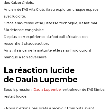
des Kaizer Chiefs.
Ancien de l’AS Vita Club, il a su exploiter chaque espace
avec lucidité.
Grâce à sa vitesse et sa justesse technique, il a fait mal
à la défense congolaise.
De plus, son expérience du football africain s’est
ressentie à chaque action.
Ainsi, il a incarné la maturité et le sang‑froid qui ont
manqué à son adversaire.
La réaction lucide
de Daula Lupembe
Sous la pression,
Daula Lupembe
, entraîneur de l’AS Simba,
restait lucide.
« Nous n’étions pas prêts à recevoir trois buts avant