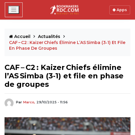
Apps
Accueil
Actualités
CAF – C2 : Kaizer Chiefs Élimine L’AS Simba (3‑1) Et File
En Phase De Groupes
CAF – C2 : Kaizer Chiefs élimine
l’AS Simba (3‑1) et file en phase
de groupes
Par
Marco,
29/10/2025 - 11:56