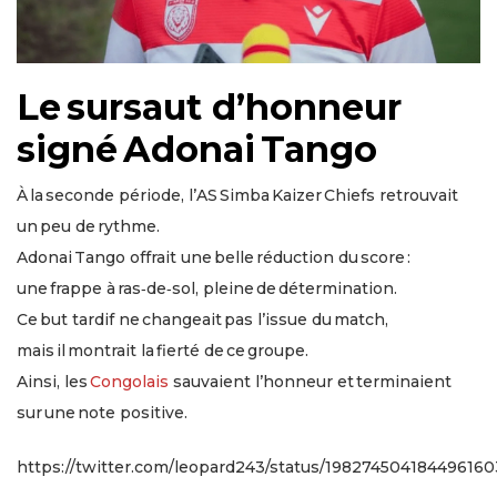
Le sursaut d’honneur
signé Adonai Tango
À la seconde période, l’AS Simba Kaizer Chiefs retrouvait
un peu de rythme.
Adonai Tango offrait une belle réduction du score :
une frappe à ras‑de‑sol, pleine de détermination.
Ce but tardif ne changeait pas l’issue du match,
mais il montrait la fierté de ce groupe.
Ainsi, les
Congolais
sauvaient l’honneur et terminaient
sur une note positive.
https://twitter.com/leopard243/status/19827450418449616