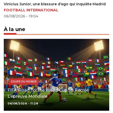
us Junior, une blessure d’ego qui inquiète Madrid
ALL INTERNATIONAL
2026 - 19:04
À la une
COUPE DU MONDE
FIFA: Road To The World Cup 98 Recrée
L’épreuve Mondiale
06/08/2026 - 11:28