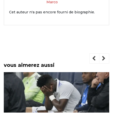
Marco
Cet auteur n'a pas encore fourni de biographie.
vous aimerez aussi
Espagne :
Cédric 
22/09/20